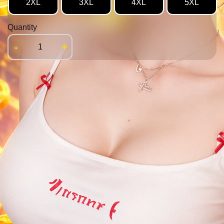
2XL
3XL
4XL
5XL
Quantity
-
+